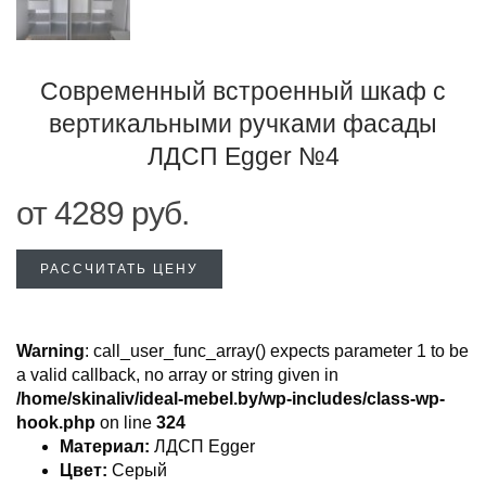
Современный встроенный шкаф с
вертикальными ручками фасады
ЛДСП Egger №4
от
4289
руб.
РАССЧИТАТЬ ЦЕНУ
Warning
: call_user_func_array() expects parameter 1 to be
a valid callback, no array or string given in
/home/skinaliv/ideal-mebel.by/wp-includes/class-wp-
hook.php
on line
324
Материал:
ЛДСП Egger
Цвет:
Серый