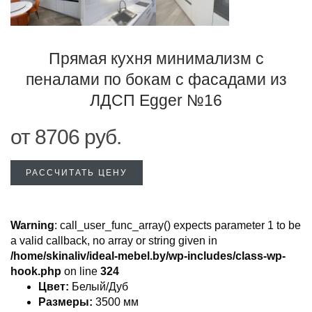
Прямая кухня минимализм с
пеналами по бокам с фасадами из
ЛДСП Egger №16
от
8706
руб.
РАССЧИТАТЬ ЦЕНУ
Warning
: call_user_func_array() expects parameter 1 to be
a valid callback, no array or string given in
/home/skinaliv/ideal-mebel.by/wp-includes/class-wp-
hook.php
on line
324
Цвет:
Белый/Дуб
Размеры:
3500 мм