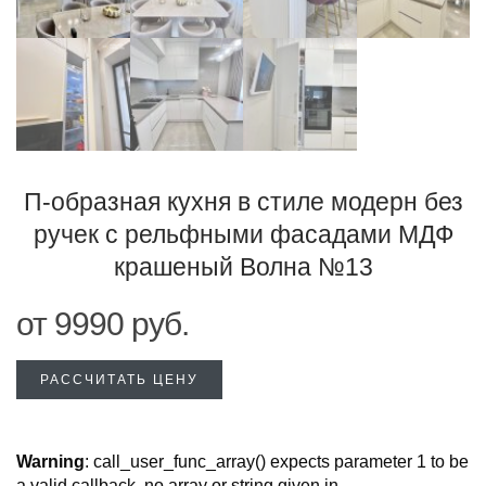
П-образная кухня в стиле модерн без
ручек с рельфными фасадами МДФ
крашеный Волна №13
от
9990
руб.
РАССЧИТАТЬ ЦЕНУ
Warning
: call_user_func_array() expects parameter 1 to be
a valid callback, no array or string given in