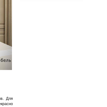
в. Для
екрасно