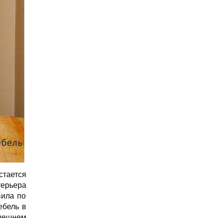
стается
терьера
вила по
ебель в
ынешнем