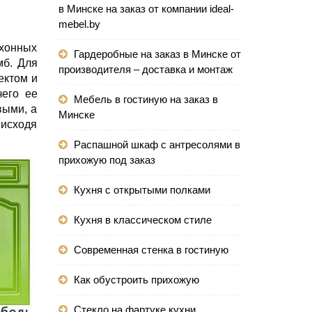
в Минске на заказ от компании ideal-
mebel.by
хонных
Гардеробные на заказ в Минске от
мб. Для
производителя – доставка и монтаж
ектом и
его ее
Мебель в гостиную на заказ в
выми, а
Минске
 исходя
Распашной шкаф с антресолями в
прихожую под заказ
Кухня с открытыми полками
Кухня в классическом стиле
Современная стенка в гостиную
Как обустроить прихожую
Стекло на фартуке кухни