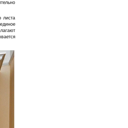
тельно
о листа
 единое
лагают
ывается